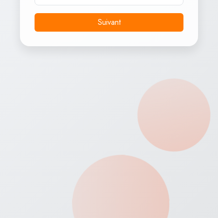
Mètres
Calories
Suivant
0
0
MIN
Diamants
Météo
21°C
Ensoleillé
Défis Disponibles
5 Steps
500 Calories
MaxSteps