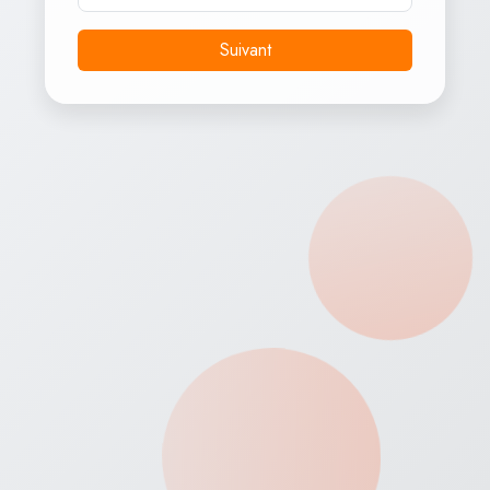
Mètres
Calories
Suivant
0
0
MIN
Diamants
Météo
21°C
Ensoleillé
Défis Disponibles
5 Steps
500 Calories
MaxSteps