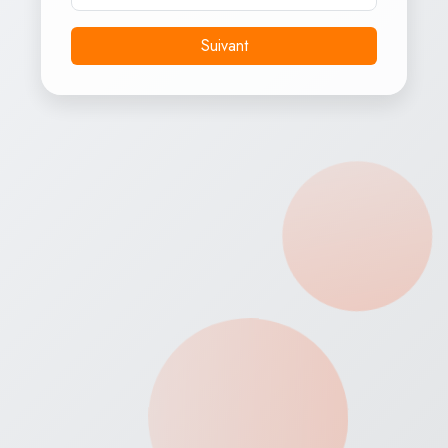
Mètres
Calories
Suivant
0
0
MIN
Diamants
Météo
21°C
Ensoleillé
Défis Disponibles
5 Steps
500 Calories
MaxSteps